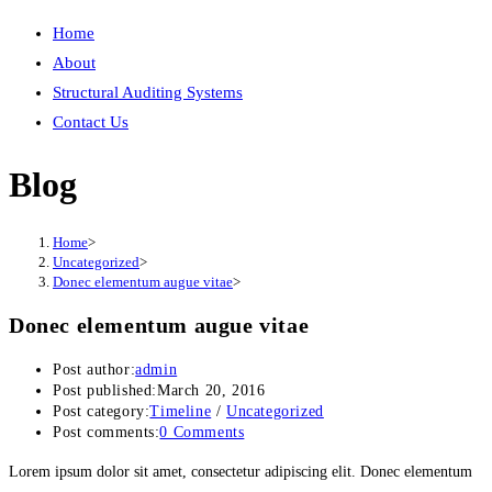
Home
About
Structural Auditing Systems
Contact Us
Blog
Home
>
Uncategorized
>
Donec elementum augue vitae
>
Donec elementum augue vitae
Post author:
admin
Post published:
March 20, 2016
Post category:
Timeline
/
Uncategorized
Post comments:
0 Comments
Lorem ipsum dolor sit amet, consectetur adipiscing elit. Donec elementum