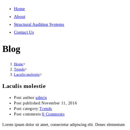
Home
About
Structural Auditing Systems
Contact Us
Blog
Home
>
Trends
>
Laculis molestie
>
Laculis molestie
Post author:
admin
Post published:
November 11, 2016
Post category:
Trends
Post comments:
0 Comments
Lorem ipsum dolor sit amet, consectetur adipiscing elit. Donec elementum