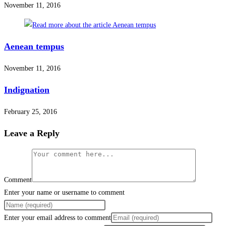
November 11, 2016
Aenean tempus
November 11, 2016
Indignation
February 25, 2016
Leave a Reply
Comment
Enter your name or username to comment
Enter your email address to comment