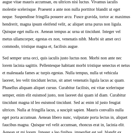
augue vitae mauris accumsan, eu ultrices nisi luctus. Vivamus iaculis
molestie scelerisque. Praesent a ante non nulla porttitor blandit ut eget
neque. Suspendisse fringilla posuere arcu. Fusce gravida, tortor ac maximus
hendrerit, magna ipsum eleifend velit, ac aliquet urna purus non ligula.
Quisque eget nulla ex. Aenean tempus ac urna ut tincidunt. Integer vel
metus ullamcorper, egestas ex non, venenatis nibh. Morbi sit amet orci
commodo, tristique magna et, facilisis augue.
Sed semper urna orci, quis iaculis justo luctus non. Morbi non ante nec
lorem lacinia sagittis. Pellentesque habitant morbi tristique senectus et netus
et malesuada fames ac turpis egestas. Nulla tempus, nulla ut vehicula
laoreet, leo velit tincidunt lectus, sit amet venenatis ligula lacus ac quam.
Phasellus aliquam aliquet cursus. Curabitur facilisis, est vitae scelerisque
semper, enim elit euismod justo, non laoreet dui quam id diam. Curabitur
tincidunt magna id leo euismod tincidunt. Sed ac enim id justo feugiat
ultrices. Nulla at fringilla lacus, a suscipit sapien. Mauris convallis nulla
eget porta accumsan. Aenean libero nunc, vulputate porta lectus in, aliquet
faucibus magna. Quisque vel velit accumsan, rhoncus erat in, lacinia elit.
Aenean ut mi lorem. Integer a leo finibus, imperdiet est vel, blandit ex.