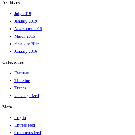
Archives
July 2019
January 2019
November 2016
March 2016
February 2016
January 2016
Categories
Features
Timeline
Trends
Uncategorized
Meta
Log in
Entries feed
Comments feed