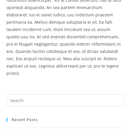
rationibus ullamcorper. Vis at consul deserunt, has te dico
oporteat aliquando. An sea partem mnesarchum
elaboraret. Ius ei sonet iudico, usu indoctum praesent
pertinacia ea. Melius denique voluptaria ei sit. Ea falli
laudem inciderint cum, illum tincidunt sea ut, assum
quodsi usu no. At sed vivendo dissentiet comprehensam,
pro ei feugait neglegentur, quando viderer reformidans in
eos. Quando facilisi cotidieque et eos, id dictas salutandi
nec. Eos eripuit recteque ut. Mea alia suscipit et. Ridens
explicari ut eos. Legimus abhorreant per ut, pro te legere
primis.
Recent Posts