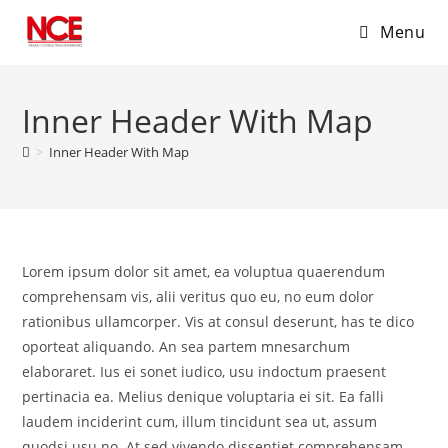
Menu
Skip
to
Inner Header With Map
content
>
Inner Header With Map
Lorem ipsum dolor sit amet, ea voluptua quaerendum
comprehensam vis, alii veritus quo eu, no eum dolor
rationibus ullamcorper. Vis at consul deserunt, has te dico
oporteat aliquando. An sea partem mnesarchum
elaboraret. Ius ei sonet iudico, usu indoctum praesent
pertinacia ea. Melius denique voluptaria ei sit. Ea falli
laudem inciderint cum, illum tincidunt sea ut, assum
quodsi usu no. At sed vivendo dissentiet comprehensam,