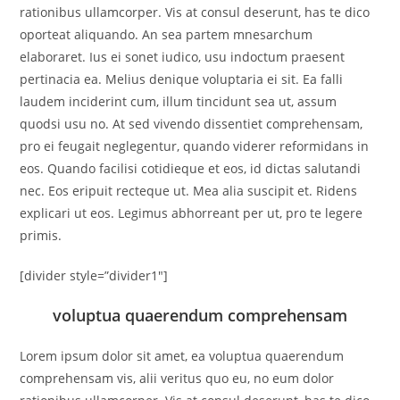
rationibus ullamcorper. Vis at consul deserunt, has te dico
oporteat aliquando. An sea partem mnesarchum
elaboraret. Ius ei sonet iudico, usu indoctum praesent
pertinacia ea. Melius denique voluptaria ei sit. Ea falli
laudem inciderint cum, illum tincidunt sea ut, assum
quodsi usu no. At sed vivendo dissentiet comprehensam,
pro ei feugait neglegentur, quando viderer reformidans in
eos. Quando facilisi cotidieque et eos, id dictas salutandi
nec. Eos eripuit recteque ut. Mea alia suscipit et. Ridens
explicari ut eos. Legimus abhorreant per ut, pro te legere
primis.
[divider style=”divider1″]
voluptua quaerendum comprehensam
Lorem ipsum dolor sit amet, ea voluptua quaerendum
comprehensam vis, alii veritus quo eu, no eum dolor