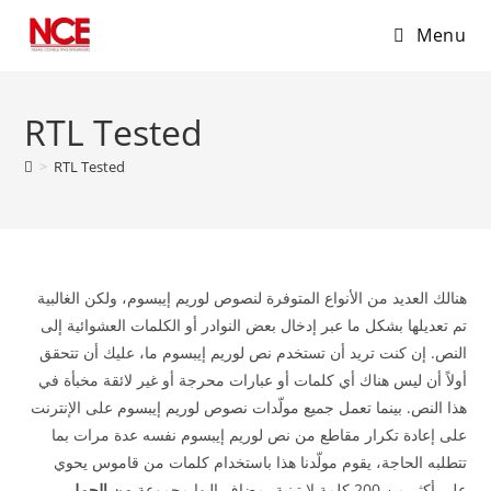
Menu
Skip
to
RTL Tested
content
>
RTL Tested
هنالك العديد من الأنواع المتوفرة لنصوص لوريم إيبسوم، ولكن الغالبية
تم تعديلها بشكل ما عبر إدخال بعض النوادر أو الكلمات العشوائية إلى
النص. إن كنت تريد أن تستخدم نص لوريم إيبسوم ما، عليك أن تتحقق
أولاً أن ليس هناك أي كلمات أو عبارات محرجة أو غير لائقة مخبأة في
هذا النص. بينما تعمل جميع مولّدات نصوص لوريم إيبسوم على الإنترنت
على إعادة تكرار مقاطع من نص لوريم إيبسوم نفسه عدة مرات بما
تتطلبه الحاجة، يقوم مولّدنا هذا باستخدام كلمات من قاموس يحوي
على أكثر من 200 كلمة لا تينية، مضاف إليها مجموعة
من الجمل