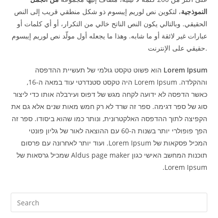
النموذجية
، لتكوين نص لوريم إيبسوم ذو شكل منطقي قريب إلى النص
الحقيقي. وبالتالي يكون النص الناتح خالي من التكرار، أو أي كلمات أو
عبارات غير لائقة أو ما شابه. وهذا ما يجعله أول مولّد نص لوريم إيبسوم
حقيقي على الإنترنت.
Lorem Ipsum
הוא פשוט טקסט גולמי של תעשיית ההדפסה
וההקלדה. Lorem Ipsum היה טקסט סטנדרטי עוד במאה ה-16,
כאשר הדפסה לא ידועה לקחה מגש של דפוס ועירבלה אותו כדי ליצור
סוג של ספר דגימה. ספר זה שרד לא רק חמש מאות שנים אלא גם את
הקפיצה לתוך ההדפסה האלקטרונית, ונותר כמו שהוא ביסודו. ספר זה
הפך פופולרי יותר בשנות ה-60 עם ההוצאה לאור של גליון פונטי
המכיל פסקאות של Lorem Ipsum. ועוד יותר לאחרונה עם פרסום
תוכנות המחשב האישי כגון Aldus page maker שמכיל גרסאות של
Lorem Ipsum.