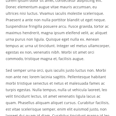
Lorem ipsum dolor sit amet, consectetur adipiscing elit.
Donec elementum augue vitae mauris accumsan, eu
ultrices nisi luctus. Vivamus iaculis molestie scelerisque.
Praesent a ante non nulla porttitor blandit ut eget neque.
Suspendisse fringilla posuere arcu. Fusce gravida, tortor ac
maximus hendrerit, magna ipsum eleifend velit, ac aliquet
urna purus non ligula. Quisque eget nulla ex. Aenean
tempus ac urna ut tincidunt. Integer vel metus ullamcorper,
egestas ex non, venenatis nibh. Morbi sit amet orci
commodo, tristique magna et, facilisis augue.
Sed semper urna orci, quis iaculis justo luctus non. Morbi
non ante nec lorem lacinia sagittis. Pellentesque habitant
morbi tristique senectus et netus et malesuada fames ac
turpis egestas. Nulla tempus, nulla ut vehicula laoreet, leo
velit tincidunt lectus, sit amet venenatis ligula lacus ac
quam. Phasellus aliquam aliquet cursus. Curabitur facilisis,
est vitae scelerisque semper, enim elit euismod justo, non
laoreet dui quam id diam. Curabitur tincidunt magna id leo