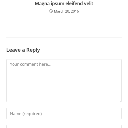
Magna ipsum eleifend velit
March 20, 2016
Leave a Reply
Comment
Enter
your
name