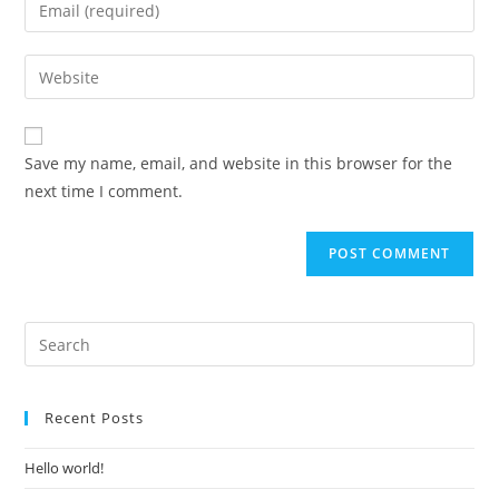
Enter
or
your
username
email
Enter
to
address
your
comment
to
website
comment
URL
Save my name, email, and website in this browser for the
(optional)
next time I comment.
Recent Posts
Hello world!