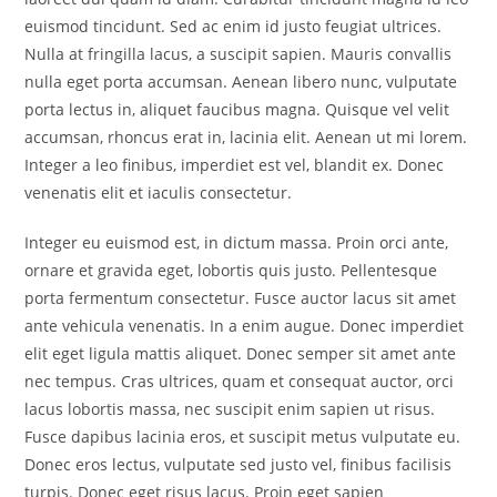
euismod tincidunt. Sed ac enim id justo feugiat ultrices.
Nulla at fringilla lacus, a suscipit sapien. Mauris convallis
nulla eget porta accumsan. Aenean libero nunc, vulputate
porta lectus in, aliquet faucibus magna. Quisque vel velit
accumsan, rhoncus erat in, lacinia elit. Aenean ut mi lorem.
Integer a leo finibus, imperdiet est vel, blandit ex. Donec
venenatis elit et iaculis consectetur.
Integer eu euismod est, in dictum massa. Proin orci ante,
ornare et gravida eget, lobortis quis justo. Pellentesque
porta fermentum consectetur. Fusce auctor lacus sit amet
ante vehicula venenatis. In a enim augue. Donec imperdiet
elit eget ligula mattis aliquet. Donec semper sit amet ante
nec tempus. Cras ultrices, quam et consequat auctor, orci
lacus lobortis massa, nec suscipit enim sapien ut risus.
Fusce dapibus lacinia eros, et suscipit metus vulputate eu.
Donec eros lectus, vulputate sed justo vel, finibus facilisis
turpis. Donec eget risus lacus. Proin eget sapien