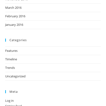
March 2016
February 2016
January 2016
Categories
Features
Timeline
Trends
Uncategorized
Meta
Log in